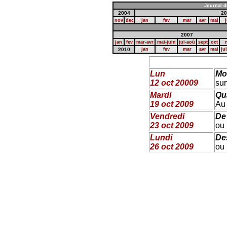
Journal d
2004
20
nov
dec
jan
fev
mar
avr
mai
j
2007
jan
fev
mar-avr
mai-juin
jui-aoû
sept
oct
2010
jan
fev
mar
avr
mai
ju
Lun
Mou
12 oct 20009
sur
Mardi
Qu
19 oct 2009
Au 
Vendredi
De 
23 oct 2009
ou 
Lundi
Des
26 oct 2009
ou 