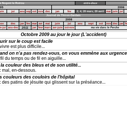
e Nogent le Rotrou
entre-deux
05
2006
uin
jui
aou
sep
oct
nov
dec
jan
fev
2,
4,
20 mars,
20 avril
mai
juin
jui
Journal de Thiron-Gardais
2008
nov
dec
jan
fev
mar
avr
mai
juin
jui
aou
sept
oct
nov
dec
jan
f
in-jui
aou-dec
2011
jan
fevr
mars
avr-juin
oct-nov
ma vie dans le Perche
Octobre 2009 au jour le jour (L'accident)
rir sur le coup est facile
vivre est plus difficile...
and on n'a pas rendez-vous, on vous emmène aux urgence
fil du temps ou de fil en aiguille...
la couleur des bleus et de son utilité...
: mal, en-dessous.
 couleurs des couloirs de l'hôpital
: des patins de jésuite qui glissent sur la préséance...