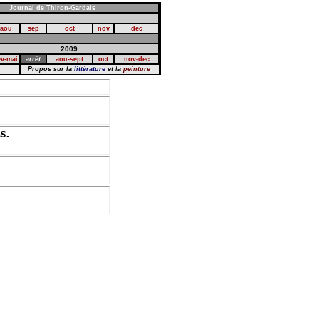
Journal de Thiron-Gardais
aou
sep
oct
nov
dec
2009
ev-mai
arrêt
aou-sept
oct
nov-dec
Propos sur la
littérature
et la
peinture
.
s.