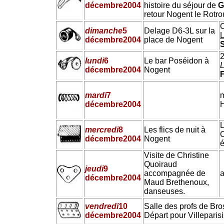
décembre
2004
histoire du séjour de
G
retour Nogent le Rotro
C
dimanche
5
Delage D6-3L sur la
L
décembre
2004
place de Nogent
lundi
6
Le bar Poséidon à
L
décembre
2004
Nogent
Journée de grève,
mardi
7
illuminations
m
décembre
2004
Bretoncelles,
H
Le bar Poséidon.
L
mercredi
8
Les flics de nuit à
C
décembre
2004
Nogent
é
Visite de Christine
Quoiraud
jeudi
9
accompagnée de
a
décembre
2004
Maud Brethenoux,
danseuses.
vendredi
10
Salle des profs de Bro
décembre
2004
Départ pour Villeparisis