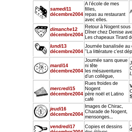
A l'école de mes
samedi
11
filles,
A
décembre
2004
repas au restaurant
avec elles.
Retour à Nogent sous le
dimanche
12
Dîner chez Denise ave
décembre
2004
Les chapeaux Tirard d
lundi
13
Journée banalisée au 
décembre
2004
"La littérature c'est d
Journée sans queue
J
mardi
14
ni tête
C
décembre
2004
les mésaventures
L
d'un collègue,
Rues froides de
mercredi
15
Nogent
décembre
2004
père noël et Latino
café
Images de Chirac,
jeudi
16
Charade de Nogent,
décembre
2004
mensonges...
,
vendredi
17
Copies et dessins
d
décembre
2004
des élèves