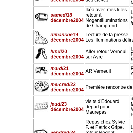
M
Ikéa avec mes filles
L
samedi
18
retour à
R
décembre
2004
Nogent
Illuminations
l
de Champrond
dimanche
19
Lecture de la presse
décembre
2004
Les illuminations délir
L
lundi
20
Aller-retour Verneuil
P
décembre
2004
sur Avre
mardi
21
R
AR Verneuil
décembre
2004
mercredi
22
Première rencontre de
décembre
2004
d
visite d'Edouard.
jeudi
23
départ pour
décembre
2004
l
Maurepas
P
Repas chez Sylvie
F. et Patrick Gripe.
L
vendredi
24
retour Nogent
C