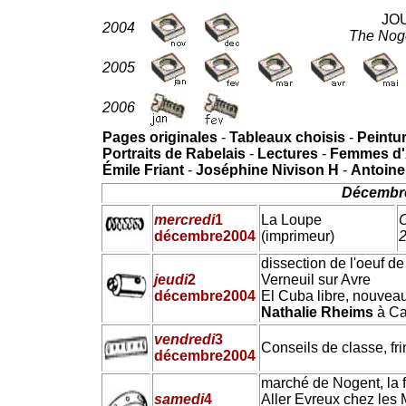
JO
2004
The Noge
2005
2006
Pages originales
-
Tableaux choisis
-
Peintu
Portraits de Rabelais
-
Lectures
-
Femmes d'Al
Émile Friant
-
Joséphine Nivison H
-
Antoine
Décembre 
mercredi
1
La Loupe
C
décembre
2004
(imprimeur)
dissection de l'oeuf de
jeudi
2
Verneuil sur Avre
décembre
2004
El Cuba libre, nouveau
Nathalie Rheims
à C
vendredi
3
Conseils de classe, fri
décembre
2004
marché de Nogent, la 
samedi
4
Aller Evreux chez les 