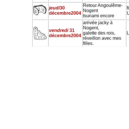
Retour Angoulême-
jeudi
30
f
Nogent
décembre
2004
U
tsunami encore
arrivée jacky à
Nogent,
vendredi
31
galette des rois,
L
décembre
2004
réveillon avec mes
filles.