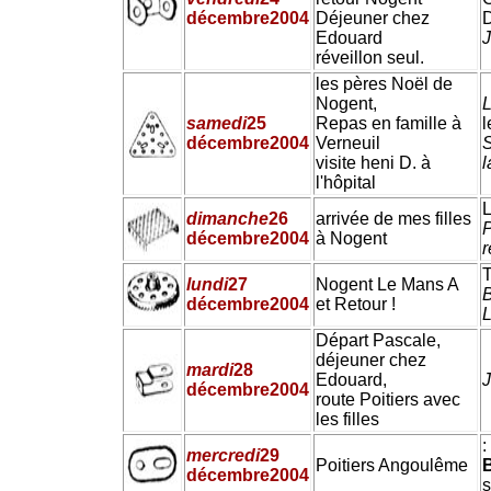
décembre
2004
Déjeuner chez
Edouard
J
réveillon seul.
les pères Noël de
Nogent,
L
samedi
25
Repas en famille à
l
décembre
2004
Verneuil
S
visite heni D. à
l'hôpital
L
dimanche
26
arrivée de mes filles
décembre
2004
à Nogent
r
lundi
27
Nogent Le Mans A
décembre
2004
et Retour !
Départ Pascale,
déjeuner chez
mardi
28
Edouard,
J
décembre
2004
route Poitiers avec
les filles
:
mercredi
29
Poitiers Angoulême
décembre
2004
s