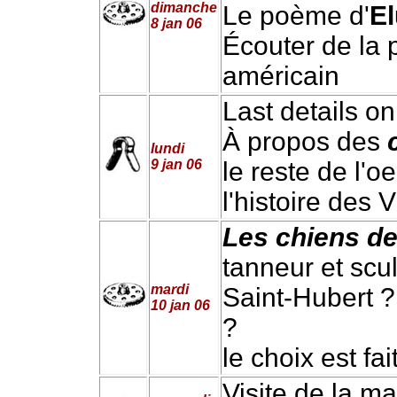
dimanche
Le poème d'
El
8 jan 06
Écouter de la 
américain
Last details o
À propos des
lundi
9 jan 06
le reste de l'
l'histoire des V
Les chiens de
tanneur et scu
mardi
Saint-Hubert 
10 jan 06
?
le choix est fait
Visite de la m