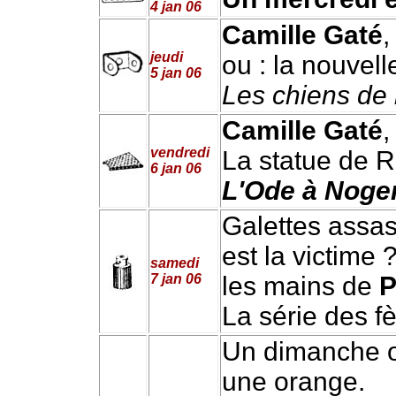
4 jan 06
Camille Gaté
,
jeudi
ou : la nouvell
5 jan 06
Les chiens de 
Camille Gaté
,
vendredi
La statue de 
6 jan 06
L'Ode à Noge
Galettes assass
est la victime 
samedi
7 jan 06
les mains de
P
La série des f
Un dimanche o
une orange.