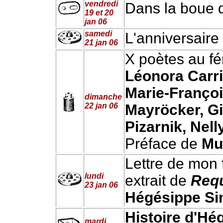
vendredi
Dans la boue 
19 et 20
jan 06
samedi
L'anniversaire
21 jan 06
X poètes au fé
Léonora Carri
Marie-Françoi
dimanche
22 jan 06
Mayröcker, Gi
Pizarnik, Nell
Préface de
Mu
Lettre de mon 
lundi
extrait de
Requ
23 jan 06
Hégésippe S
Histoire d'H
mardi