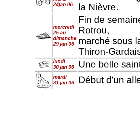
24jan 06
la Nièvre.
Fin de semaine
mercredi
Rotrou,
25 au
dimanche
marché sous la
29 jan 06
Thiron-Gardais
lundi
Une belle sain
30 jan 06
mardi
Début d'un alle
31 jan 06