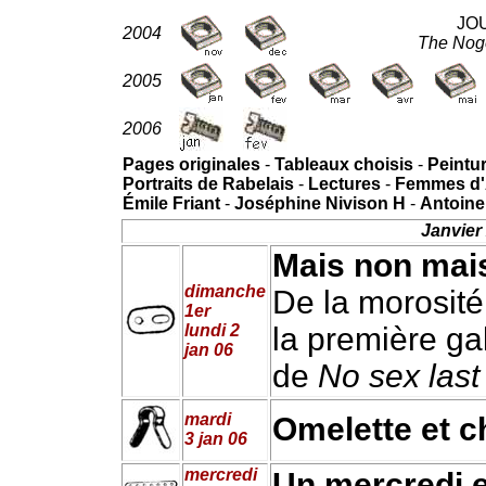
JO
2004
The Noge
2005
2006
Pages originales
-
Tableaux choisis
-
Peintu
Portraits de Rabelais
-
Lectures
-
Femmes d'Al
Émile Friant
-
Joséphine Nivison H
-
Antoine
Janvier 
Mais non mai
dimanche
De la morosité
1er
lundi 2
la première gal
jan 06
de
No sex last
mardi
Omelette et c
3 jan 06
mercredi
Un mercredi e