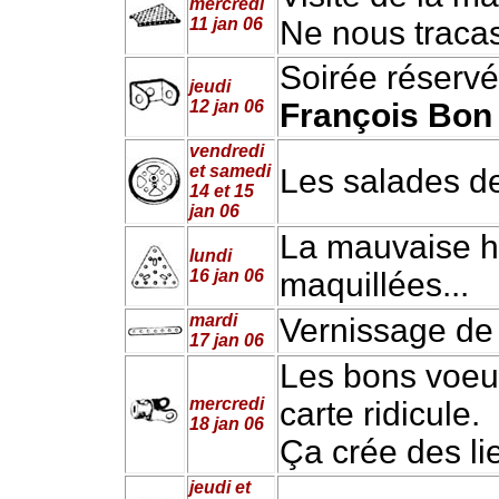
mercredi
11 jan 06
Ne nous tracas
Soirée réservé
jeudi
12 jan 06
François Bon
vendredi
et samedi
Les salades de
14 et 15
jan 06
La mauvaise h
lundi
16 jan 06
maquillées...
mardi
Vernissage d
17 jan 06
Les bons voeu
mercredi
carte ridicule.
18 jan 06
Ça crée des lie
jeudi et