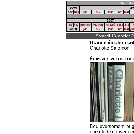
Journal d
2004
20
nov
dec
jan
fev
mar
avr
mai
j
2007
jan
fev
mar-avr
mai-juin
jui-aoû
sept
oct
2010
jan
fev
mar
avr
mai
ju
Samedi 13 janvier 
Grande émotion cett
Charlotte Salomon.
Émission vécue comm
Bouleversement et g
une étude conséquen