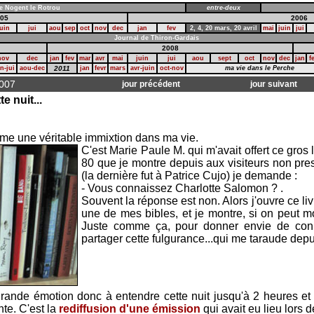
e Nogent le Rotrou
entre-deux
05
2006
uin
jui
aou
sep
oct
nov
dec
jan
fev
2,
4,
20 mars,
20 avril
mai
juin
jui
Journal de Thiron-Gardais
2008
nov
dec
jan
fev
mar
avr
mai
juin
jui
aou
sept
oct
nov
dec
jan
f
in-jui
aou-dec
2011
jan
fevr
mars
avr-juin
oct-nov
ma vie dans le Perche
2007
jour précédent
jour suivant
e nuit...
e une véritable immixtion dans ma vie.
C'est Marie Paule M. qui m'avait offert ce gros
80 que je montre depuis aux visiteurs non pres
(la dernière fut à Patrice Cujo) je demande :
- Vous connaissez Charlotte Salomon ? .
Souvent la réponse est non. Alors j'ouvre ce li
une de mes bibles, et je montre, si on peut mon
Juste comme ça, pour donner envie de conna
partager cette fulgurance...qui me taraude depu
rande émotion donc à entendre cette nuit jusqu'à 2 heures et 
te. C'est la
rediffusion d'une émission
qui avait eu lieu lors d