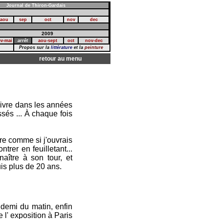
Journal de Thiron-Gardais
aou
sep
oct
nov
dec
2009
ev-mai
arrêt
aou-sept
oct
nov-dec
Propos sur la
littérature
et la
peinture
.
retour au menu
 livre dans les années
sés ... À chaque fois
vre comme si j'ouvrais
trer en feuilletant...
ître à son tour, et
is plus de 20 ans.
demi du matin, enfin
e l' exposition à Paris