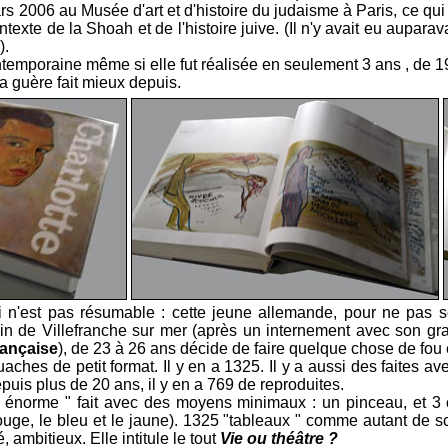
s 2006 au Musée d'art et d'histoire du judaisme à Paris, ce qu
ntexte de la Shoah et de l'histoire juive. (Il n'y avait eu aupara
).
ontemporaine même si elle fut réalisée en seulement 3 ans , de 
'a guère fait mieux depuis.
 n'est pas résumable : cette jeune allemande, pour ne pas se 
in de Villefranche sur mer (après un internement avec son g
rançaise
), de 23 à 26 ans décide de faire quelque chose de fou 
uaches de petit format. Il y en a 1325. Il y a aussi des faites 
depuis plus de 20 ans, il y en a 769 de reproduites.
 énorme " fait avec des moyens minimaux : un pinceau, et 3 
rouge, le bleu et le jaune). 1325 "tableaux " comme autant de 
 ambitieux. Elle intitule le tout
Vie ou théâtre ?