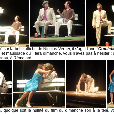
 sur la belle affiche de Nicolas Verrier, il s'agit d'une "
Comédi
 et maussade qu'il fera dimanche, vous n'avez pas à hésiter : 
rbeau, à Rémalard.
, quoique soit la nullité du film du dimanche soir à la télé, 