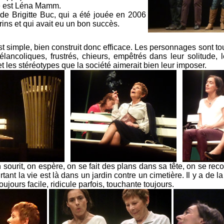
e est Léna Mamm.
e Brigitte Buc, qui a été jouée en 2006
ins et qui avait eu un bon succès.
t simple, bien construit donc efficace. Les personnages sont to
ncoliques, frustrés, chieurs, empêtrés dans leur solitude, leu
et les stéréotypes que la société aimerait bien leur imposer.
..
..
 on sourit, on espère, on se fait des plans dans sa tête, on se r
rtant la vie est là dans un jardin contre un cimetière. Il y a de
ujours facile, ridicule parfois, touchante toujours.