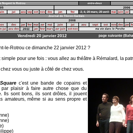
e Nogent le Rotrou
entre-deux
05
2006
uin
jui
aou
sep
oct
nov
dec
jan
fev
2,
4,
20 mars,
20 avril
mai
juin
jui
Journal de Thiron-Gardais
2008
nov
dec
jan
fev
mar
avr
mai
juin
jui
aou
sept
oct
nov
dec
jan
f
in-jui
aou-dec
2011
jan
fevr
mars
avr-juin
oct-nov
ma vie dans le Perche
Vendredi 20 janvier 2012
page suivante (Bah
nt-le-Rotrou ce dimanche 22 janvier 2012 ?
t simple pour une fois : vous allez au théâtre à Rémalard, la pa
 chez vous ou juste à côté de chez vous.
Square
c'est une bande de copains et
 par plaisir à faire autre chose que du
 Ils sont bons, ils sont drôles, il jouent
pas amateurs, même si au sens propre et
nne)
anne)
e)
lippe)