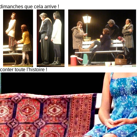
 dimanches que cela arrive !
..
..
..
onter toute l'histoire !