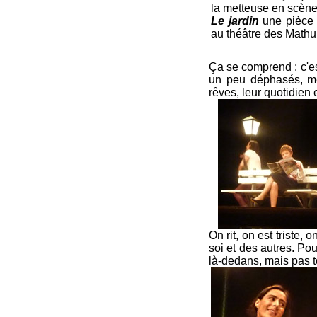
la metteuse en scèn
Le jardin
une pièce d
au théâtre des Mathur
Ça se comprend : c'es
un peu déphasés, méla
rêves, leur quotidien 
On rit, on est triste,
soi et des autres. Pou
là-dedans, mais pas to