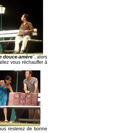
e douce-amère
", alors
allez vous réchauffer à
vous resterez de bonne