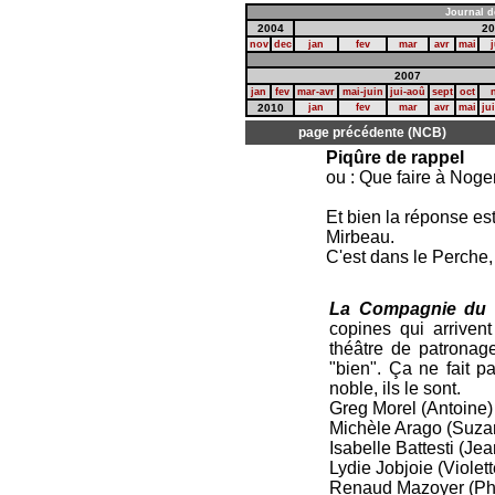
Journal d
2004
20
nov
dec
jan
fev
mar
avr
mai
j
2007
jan
fev
mar-avr
mai-juin
jui-aoû
sept
oct
2010
jan
fev
mar
avr
mai
ju
page précédente (NCB)
Piqûre de rappel
ou : Que faire à Noge
Et bien la réponse es
Mirbeau.
C'est dans le Perche,
La Compagnie du 
copines qui arrivent
théâtre de patronage.
"bien". Ça ne fait 
noble, ils le sont.
Greg Morel (Antoine)
Michèle Arago (Suza
Isabelle Battesti (Je
Lydie Jobjoie (Violett
Renaud Mazoyer (Phi