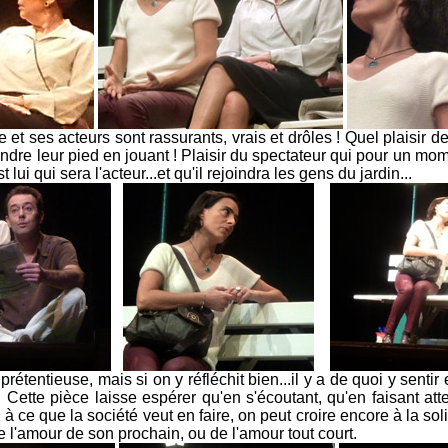
et ses acteurs sont rassurants, vrais et drôles ! Quel plaisir de 
rendre leur pied en jouant ! Plaisir du spectateur qui pour un m
st lui qui sera l'acteur...et qu'il rejoindra les gens du jardin...
..
..
rétentieuse, mais si on y réfléchit bien...il y a de quoi y sentir e
.. Cette pièce laisse espérer qu'en s'écoutant, qu'en faisant att
, à ce que la société veut en faire, on peut croire encore à la sol
de l'amour de son prochain, ou de l'amour tout court.