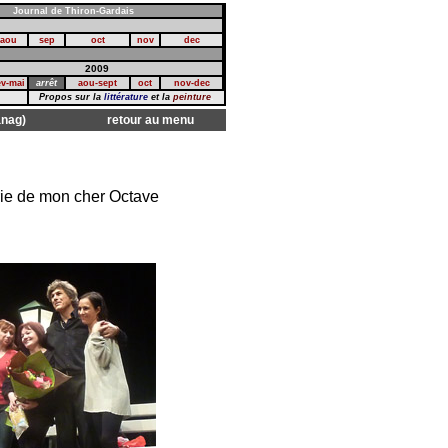
Journal de Thiron-Gardais
aou
sep
oct
nov
dec
2009
ev-mai
arrêt
aou-sept
oct
nov-dec
Propos sur la
littérature
et la
peinture
.
anag)
retour au menu
trie de mon cher Octave