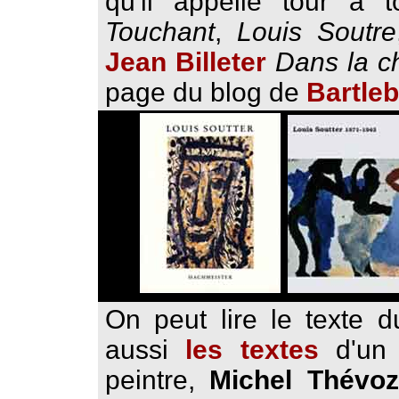
qu'il appelle tour à 
Touchant
,
Louis Soutre
Jean Billeter
Dans la c
page du blog de
Bartleb
On peut lire le texte 
aussi
les textes
d'un 
peintre,
Michel Thévoz