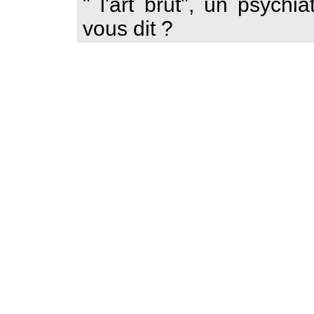
" l'art brut", un psych
vous dit ?