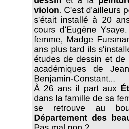
dessin
et à la
peintur
violon
. C'est d'ailleurs 
s'était installé à 20 a
cours d'Eugène Ysaye. I
femme, Madge Fursman, 
ans plus tard ils s'instal
études de dessin et de p
académiques de Jean
Benjamin-Constant...
À 26 ans il part aux
É
dans la famille de sa fe
se retrouve au bo
Département des beau
Pas mal non ?