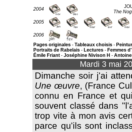
JO
2004
The Noge
2005
2006
Pages originales
-
Tableaux choisis
-
Peintu
Portraits de Rabelais
-
Lectures
-
Femmes d'Al
Émile Friant
-
Joséphine Nivison H
-
Antoine
Mardi 3 mai 2
Dimanche soir j'ai atte
Une œuvre
, (France Cul
connu en France et qui
souvent classé dans "l'a
trop vite à mon avis cer
parce qu'ils sont incla