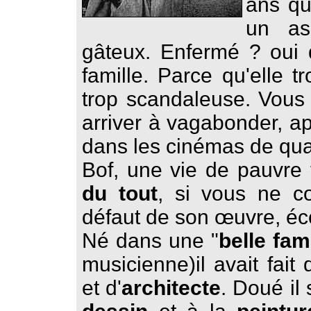
ans qu'
un asi
gâteux. Enfermé ? oui
famille. Parce qu'elle t
trop scandaleuse. Vous 
arriver à vagabonder, a
dans les cinémas de quar
Bof, une vie de pauvre
du tout
, si vous ne c
défaut de son œuvre, écou
Né dans une "
belle fami
musicienne)il avait fait
et d'
architecte
. Doué il