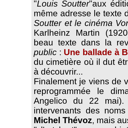
"
Louis Soutter
"aux édit
même adresse le texte
Soutter et le cinéma
Von
Karlheinz Martin (192
beau texte dans la r
public
:
Une ballade à B
du cimetière où il dut êt
à découvrir...
Finalement je viens de v
reprogrammée le dima
Angelico du 22 mai).
intervenants des noms
Michel Thévoz
, mais au